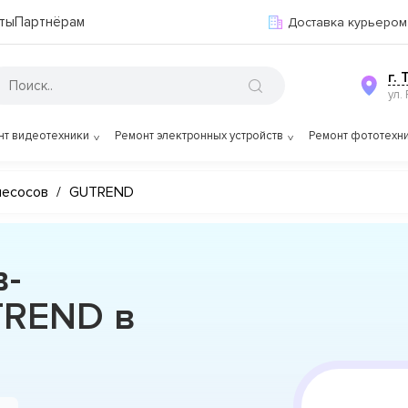
ты
Партнёрам
Доставка курьером
г.
ул.
нт видеотехники
Ремонт электронных устройств
Ремонт фототехн
лесосов
/
GUTREND
в-
TREND в