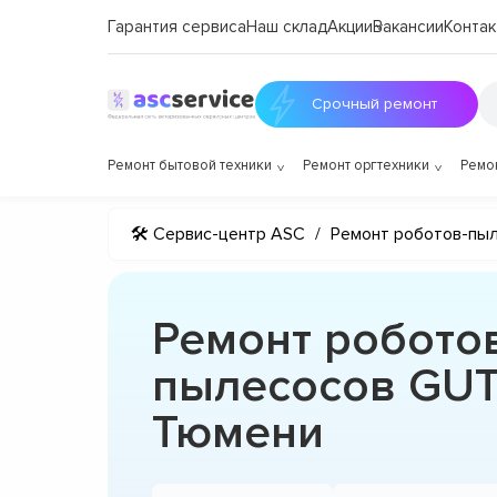
Гарантия сервиса
Наш склад
Акции
Вакансии
Контак
Срочный ремонт
Ремонт бытовой техники
Ремонт оргтехники
Ремо
🛠 Сервис-центр ASC
/
Ремонт роботов-пы
Ремонт робото
пылесосов GU
Тюмени