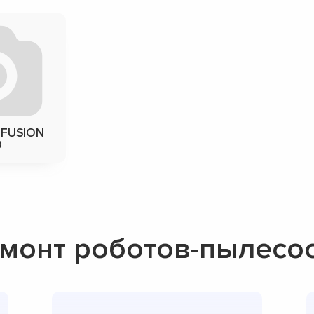
FUSION
0
емонт роботов-пылес