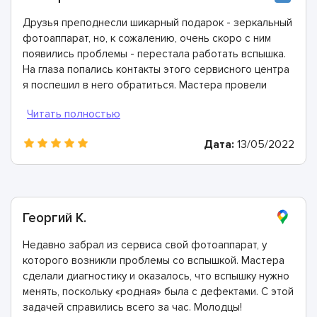
Друзья преподнесли шикарный подарок - зеркальный
фотоаппарат, но, к сожалению, очень скоро с ним
появились проблемы - перестала работать вспышка.
На глаза попались контакты этого сервисного центра
я поспешил в него обратиться. Мастера провели
диагностику и определили, что причина в дефектной
плате вспышки, которую необходимо заменить.
Справились с этим невероятно быстро, огромное
Дата:
13/05/2022
спасибо!
Георгий К.
Недавно забрал из сервиса свой фотоаппарат, у
которого возникли проблемы со вспышкой. Мастера
сделали диагностику и оказалось, что вспышку нужно
менять, поскольку «родная» была с дефектами. С этой
задачей справились всего за час. Молодцы!