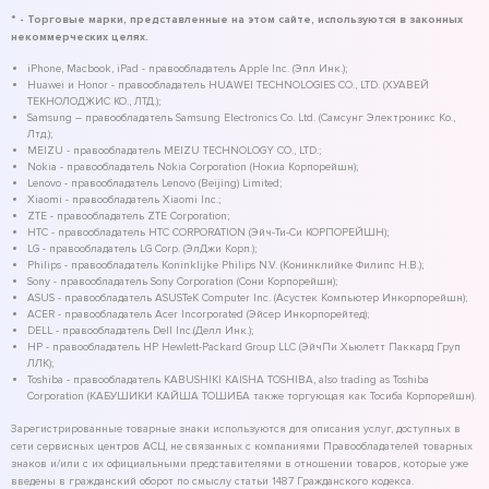
* - Торговые марки, представленные на этом сайте, используются в законных
некоммерческих целях.
iPhone, Macbook, iPad - правообладатель Apple Inc. (Эпл Инк.);
Huawei и Honor - правообладатель HUAWEI TECHNOLOGIES CO., LTD. (ХУАВЕЙ
ТЕКНОЛОДЖИС КО., ЛТД.);
Samsung – правообладатель Samsung Electronics Co. Ltd. (Самсунг Электроникс Ко.,
Лтд.);
MEIZU - правообладатель MEIZU TECHNOLOGY CO., LTD.;
Nokia - правообладатель Nokia Corporation (Нокиа Корпорейшн);
Lenovo - правообладатель Lenovo (Beijing) Limited;
Xiaomi - правообладатель Xiaomi Inc.;
ZTE - правообладатель ZTE Corporation;
HTC - правообладатель HTC CORPORATION (Эйч-Ти-Си КОРПОРЕЙШН);
LG - правообладатель LG Corp. (ЭлДжи Корп.);
Philips - правообладатель Koninklijke Philips N.V. (Конинклийке Филипс Н.В.);
Sony - правообладатель Sony Corporation (Сони Корпорейшн);
ASUS - правообладатель ASUSTeK Computer Inc. (Асустек Компьютер Инкорпорейшн);
ACER - правообладатель Acer Incorporated (Эйсер Инкорпорейтед);
DELL - правообладатель Dell Inc.(Делл Инк.);
HP - правообладатель HP Hewlett-Packard Group LLC (ЭйчПи Хьюлетт Паккард Груп
ЛЛК);
Toshiba - правообладатель KABUSHIKI KAISHA TOSHIBA, also trading as Toshiba
Corporation (КАБУШИКИ КАЙША ТОШИБА также торгующая как Тосиба Корпорейшн).
Зарегистрированные товарные знаки используются для описания услуг, доступных в
сети сервисных центров АСЦ, не связанных с компаниями Правообладателей товарных
знаков и/или с их официальными представителями в отношении товаров, которые уже
введены в гражданский оборот по смыслу статьи 1487 Гражданского кодекса.